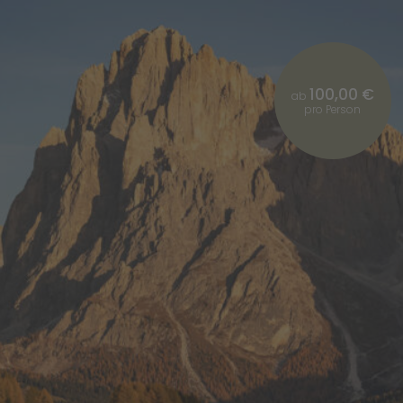
100,00 €
ab
pro Person