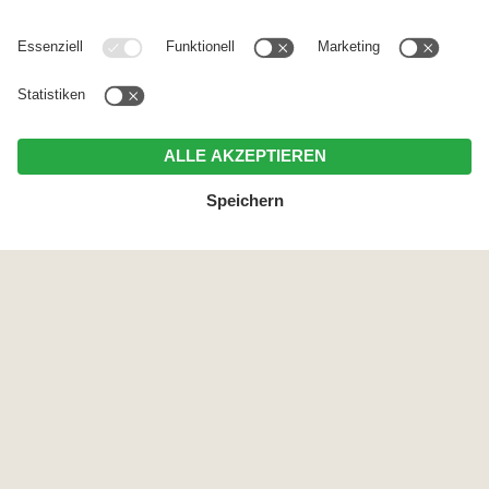
geschlossen. Dieses Angebot richtet sich
bewusst an Gäste, die die besondere Ruhe der
Seiser Alm schätzen und eine einfache,
entschleunigte Auszeit suchen.
ZEITRAUM
13.09.2026 - 31.10.2026
PREIS
Ab
100,00 €
pro Person
ANFRAGEN