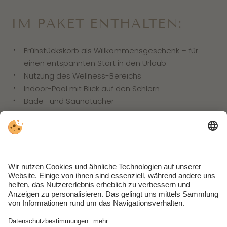
IM PAKET ENTHALTEN:
Frühstückskorb als Willkommensgeschenk – für
einen entspannten Start in den Urlaub
Nutzung des Wellness-Bereichs
Indoor-Pool mit Blick auf den Schlern
Bade- und Saunatücher
Endreinigung des Apartments
Wohnen in absoluter Ruhe, mitten im
UNESCO-
Weltnaturerbe Dolomiten
Weite Almwiesen, klare Herbstluft, stille Wege und
wunderschöne Sonnenuntergänge
Hinweis:
In diesem Zeitraum ist unser Hotelrestaurant