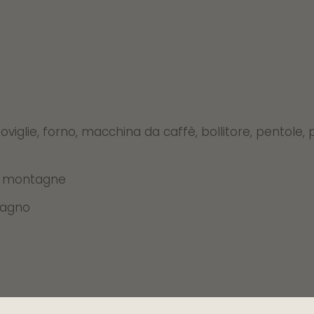
glie, forno, macchina da caffè, bollitore, pentole, pi
le montagne
 bagno