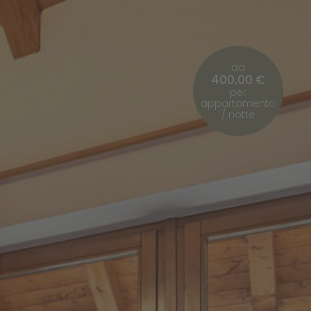
da
400,00 €
per
appartamento
/ notte