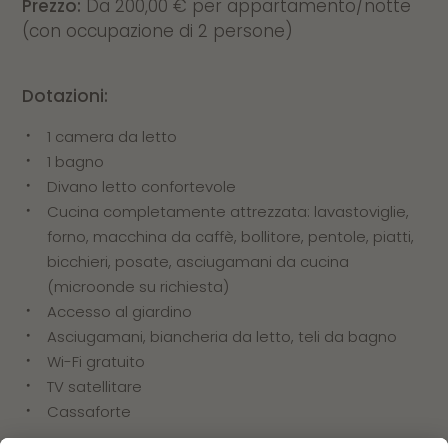
Prezzo:
Da 200,00 € per appartamento/notte
(con occupazione di 2 persone)
Dotazioni:
1 camera da letto
1 bagno
Divano letto confortevole
Cucina completamente attrezzata: lavastoviglie,
forno, macchina da caffè, bollitore, pentole, piatti,
bicchieri, posate, asciugamani da cucina
(microonde su richiesta)
Accesso al giardino
Asciugamani, biancheria da letto, teli da bagno
Wi-Fi gratuito
TV satellitare
Cassaforte