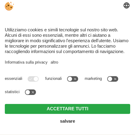
Inclusi nel prezzo:
Accesso alla zona benessere con sauna
Piscina indoor con vista sul massiccio dello Sciliar
Asciugamani per la piscina e teli per la sauna
Biancheria da letto e asciugamani
Accappatoio (su richiesta e con versamento di
5,00 € di cauzione)
Elettricità e riscaldamento
Deposito sci con asciugascarponi
Prato con mobili da giardino
Pulizia finale
Una pulizia a partire da 2 settimane di soggiorno
Su richiesta (e a pagamento):
Uso di lavatrice e asciugatrice
Cesto per la colazione con prodotti locali