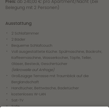
Preis:
ab 240,00 € pro Apartment/Nacht (bei
Belegung mit 2 Personen)
Ausstattung
2 Schlafzimmer
2 Bäder
Bequeme Schlafcouch
Voll ausgestattete Küche: Spülmaschine, Backrohr,
Kaffeemaschine, Wasserkocher, Töpfe, Teller,
Gläser, Besteck, Geschirrtücher
(Mikrowelle auf Anfrage)
Großzügige Terrasse mit Traumblick auf die
Berglandschaft
Handtücher, Bettwäsche, Badetücher
kostenloses W-LAN
Sat-TV
Safe