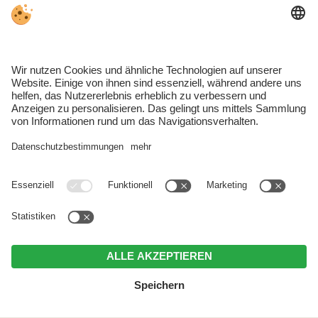
Inklusivleistungen
:
Nutzung des Wellnessbereichs & Sauna
Indoor-Pool mit Ausblick auf den Schlern
Badetücher und Saunatücher
Bettwäsche und Handtücher
Bademantel
(auf Nachfrage & gegen eine Kaution
von 5,00 €)
Elektrizität und Heizung
Skiraum samt Skischuhtrockner
Liegewiese mit Gartenmöbeln
Endreinigung
Eine Reinigung ab 2 Wochen Aufenthalt
Zusatzleistungen (gegen Aufpreis)
:
Nutzung von Waschmaschine und Trockner
Frühstückskorb mit regionalen Produkten