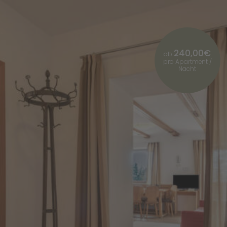
240,00€
ab
pro Apartment /
Nacht