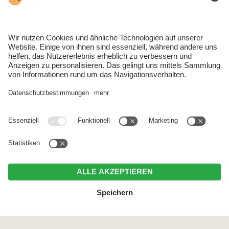
Inklusivleistungen
:
Nutzung des Wellnessbereichs & Sauna
Indoor-Pool mit Ausblick auf den Schlern
Badetücher und Saunatücher
Bettwäsche und Handtücher
Bademantel
(auf Nachfrage & gegen eine Kaution
von 5,00 €)
Elektrizität und Heizung
Skiraum samt Skischuhtrockner
Liegewiese mit Gartenmöbeln
Endreinigung
Eine Reinigung ab 2 Wochen Aufenthalt
Zusatzleistungen (gegen Aufpreis)
:
Nutzung von Waschmaschine und Trockner
Frühstückskorb mit regionalen Produkten
Brötchenservice