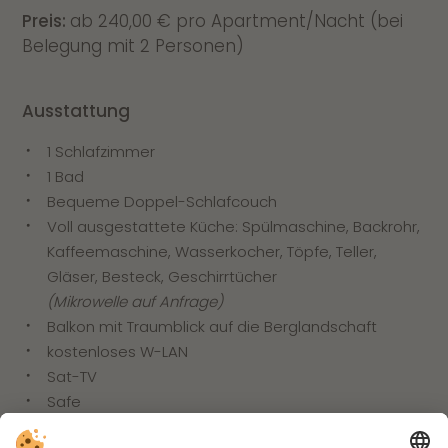
Preis:
ab 240,00 € pro Apartment/Nacht (bei
Belegung mit 2 Personen)
Ausstattung
1 Schlafzimmer
1 Bad
Bequeme Doppel-Schlafcouch
Voll ausgestattete Küche: Spülmaschine, Backrohr,
Kaffeemaschine, Wasserkocher, Töpfe, Teller,
Gläser, Besteck, Geschirrtücher
(Mikrowelle auf Anfrage)
Balkon mit Traumblick auf die Berglandschaft
kostenloses W-LAN
Sat-TV
Safe