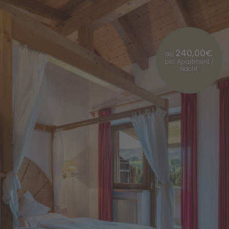
240,00€
ab
pro Apartment /
Nacht