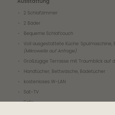
Ausstattung
2 Schlafzimmer
2 Bäder
Bequeme Schlafcouch
Voll ausgestattete Küche: Spülmaschine, 
(Mikrowelle auf Anfrage)
Großzügige Terrasse mit Traumblick auf 
Handtücher, Bettwäsche, Badetücher
kostenloses W-LAN
Sat-TV
Safe