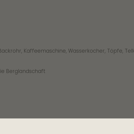
Backrohr, Kaffeemaschine, Wasserkocher, Töpfe, Telle
die Berglandschaft