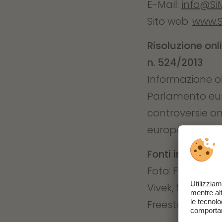
E-Mail:
info@Si
Sito web:
www.S
Risoluzione onl
n. 524/2013
Informazione ob
Parlamento euro
controversie o
europea:
https
Fonti immagini
Foto:
Ferienpara
Vivek, Michael B
Freestocks, Hal