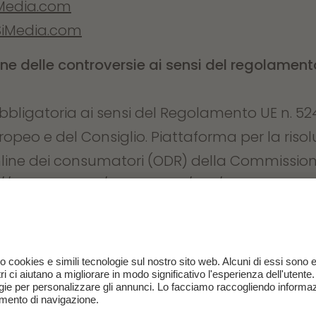
Media.com
iMedia.com
ine delle controversie ai sensi del regolament
bligatoria ai sensi del Regolamento UE n. 52
peo e del Consiglio. Piattaforma per la risol
nline dei consumatori (ODR) della Commissio
://ec.europa.eu/
consumers/odr/
dies Sabina; Rene Gruber; Unsplash: Geoffrey
accin, Jaqueline Pelzer, Montatip Lilitsanong, S
ey Phelps