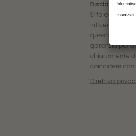
Disclaimer
Si fa espressam
influenza sulla
questo sito we
garanzia per q
chiaramente da
coincidere con 
Direttiva privac