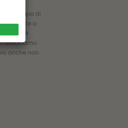
a alcun tipo di
e collegate a
abilità né
Ci dissociamo
bero anche non