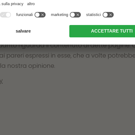
ente notare che il nostro operato non esercit
 configurazione nonché sui contenuti di pagin
b. Non ci assumiamo pertanto alcuna respons
uanto riguarda il contenuto di dette pagine. 
i pareri espressi in esse, che a volte potreb
la nostra opinione.
y