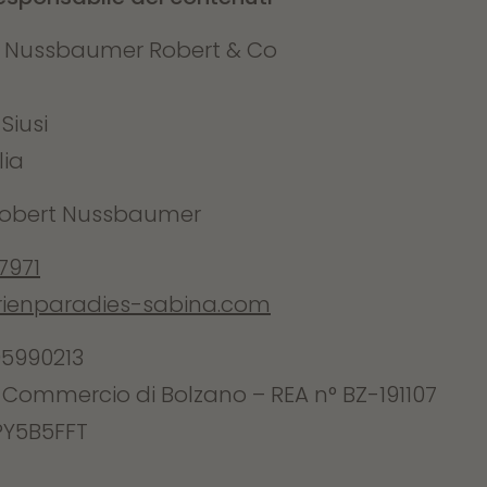
i Nussbaumer Robert & Co
Siusi
lia
obert Nussbaumer
7971
rienparadies-sabina.com
605990213
i Commercio di Bolzano – REA n°
BZ-191107
4PY5B5FFT