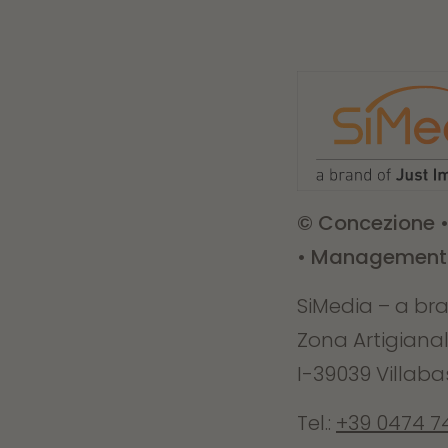
© Concezione 
• Management
SiMedia – a br
Zona Artigianal
I-39039 Villab
Tel.:
+39 0474 7