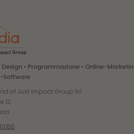
• Design • Programmazione
• Online-Marketi
-Software
and of Just Impact Group Srl
e 12
assa
41086