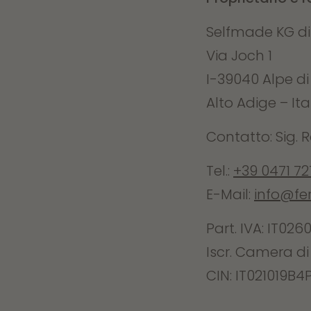
Selfmade KG d
Via Joch 1
I-39040 Alpe di 
Alto Adige – Ita
Contatto:
Sig.
R
Tel.:
+39 0471 72
E-Mail:
info@fe
Part. IVA: IT02
Iscr. Camera d
CIN: IT021019B