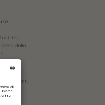
o UE
4/2013 del
uzione delle
ne
 Lucas, Hans
ir Simo,